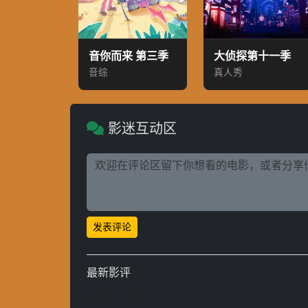
音你而来 第三季
大侦探第十一季
音综
真人秀
影迷互动区
发表评论
最新影评
游客 • 1分钟前