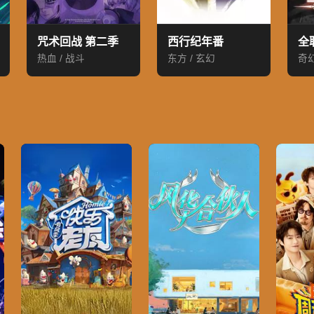
咒术回战 第二季
西行纪年番
全
热血 / 战斗
东方 / 玄幻
奇幻