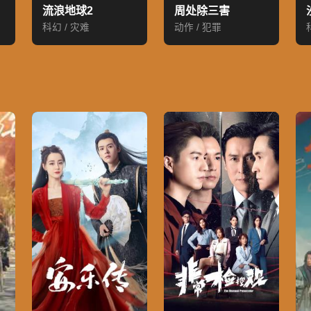
流浪地球2
周处除三害
科幻 / 灾难
动作 / 犯罪