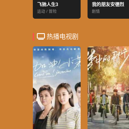
飞驰人生3
我的朋友安德烈
运动 / 冒险
剧情
热播电视剧