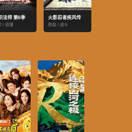
职法师 第6季
火影忍者疾风传
 / 动漫
热血 / 战斗