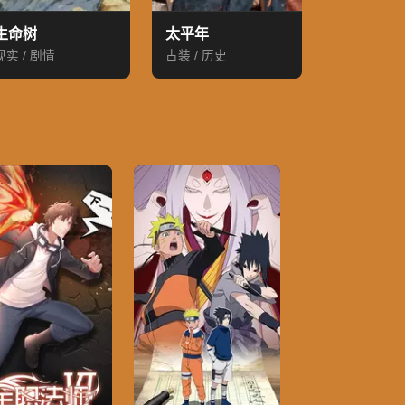
生命树
太平年
现实 / 剧情
古装 / 历史