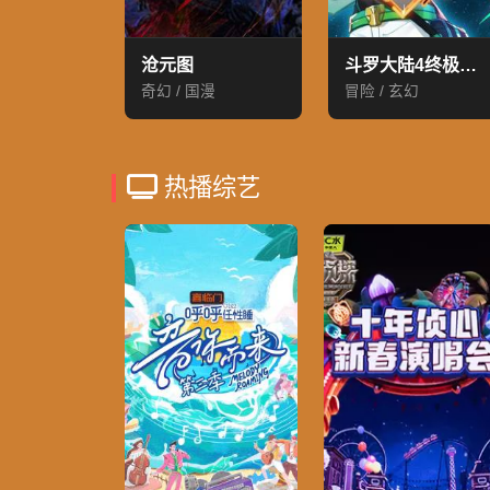
沧元图
斗罗大陆4终极斗罗
奇幻 / 国漫
冒险 / 玄幻
热播综艺