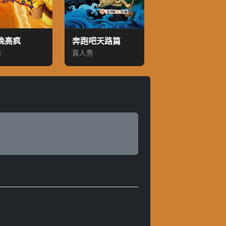
晚高疯
奔跑吧天路篇
秀
真人秀